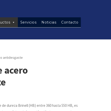
uctos
Servicios
Noticias
Contacto
ro antidesgaste
e acero
te
 de dureza Brinell (HB) entre 360 hasta 550 HB, es