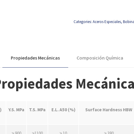
Categories:
Aceros Especiales
,
Bobin
Propiedades Mecánicas
Composición Química
ropiedades Mecánic
)
Y.S. MPa
T.S. MPa
E.L. A50 (%)
Surface Hardness HBW
≥ 900
≥1100
≥ 10
≥ 380