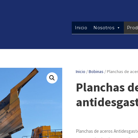
Inicio
Nosotros
Prod
Inicio
/
Bobinas
/ Planchas de ace
Planchas d
antidesgas
Planchas de aceros Antidesgaste