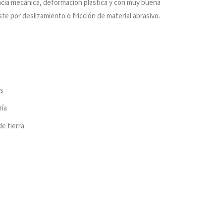
encia mecánica, deformación plástica y con muy buena
ste por deslizamiento o fricción de material abrasivo.
as
ría
e tierra