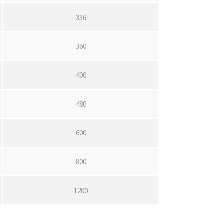
336
360
400
480
600
800
1200