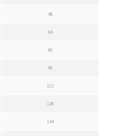
48
64
80
96
112
128
144