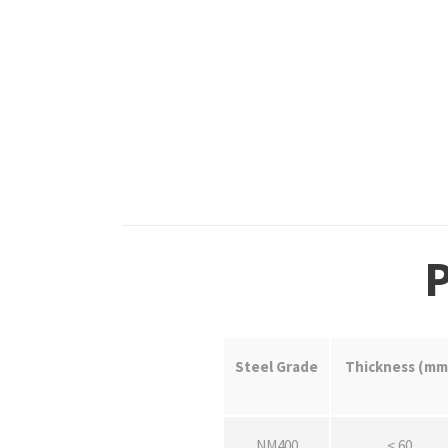
P
Steel Grade
Thickness (mm
NM400
< 60