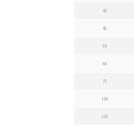
42
45
50
60
75
100
150