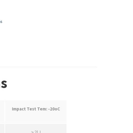
as
as
Impact Test Tem: -20oC
≥ 21J