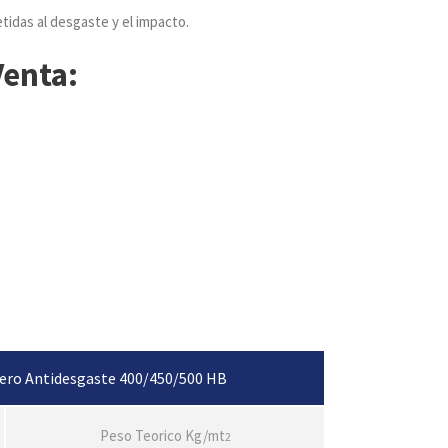
tidas al desgaste y el impacto.
Venta:
o
ero Antidesgaste 400/450/500 HB
Peso Teorico Kg/mt
2