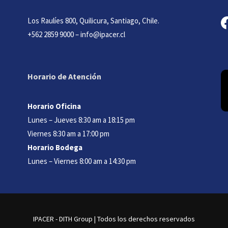
f
Los Raulíes 800, Quilicura, Santiago, Chile.
a
+562 2859 9000
–
info@ipacer.cl
c
e
b
Horario de Atención
o
o
Horario Oficina
k
Lunes – Jueves 8:30 am a 18:15 pm
Viernes 8:30 am a 17:00 pm
Horario Bodega
Lunes – Viernes 8:00 am a 14:30 pm
IPACER - DITH Group | Todos los derechos reservados