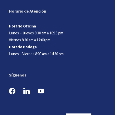
Horario de Atención
Horario Oficina
Lunes – Jueves 8:30 am a 18:15 pm
Viernes 8:30 am a 17:00 pm
Horario Bodega
Lunes – Viernes 8:00 am a 14:30 pm
Síguenos
f
l
y
a
i
o
c
n
u
e
k
t