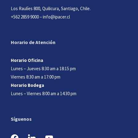
Los Raulíes 800, Quilicura, Santiago, Chile.
+562 2859 9000
–
info@ipacer.cl
Horario de Atención
Horario Oficina
Lunes – Jueves 8:30 am a 18:15 pm
Viernes 8:30 am a 17:00 pm
Horario Bodega
Lunes – Viernes 8:00 am a 14:30 pm
Síguenos
f
l
y