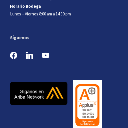
Horario Bodega
Lunes – Viernes 8:00 am a 14:30 pm
Síguenos
f
l
y
a
i
o
c
n
u
e
k
t
b
e
u
o
d
b
o
i
e
k
n